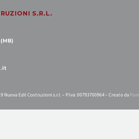
RUZIONI S.R.L.
 (MB)
.it
9 Nuova Edil Costruzioni s.r.l. – P.Iva: 00793700964 – Creato da
Fon