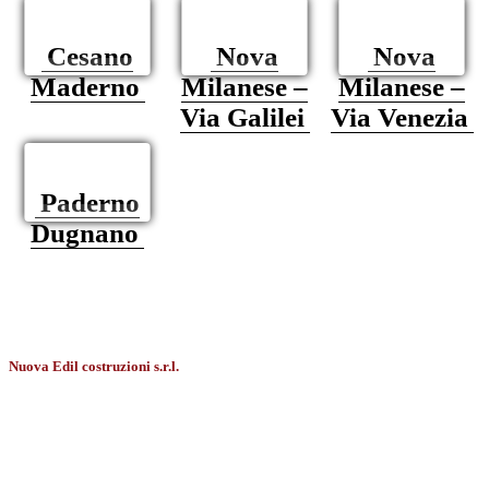
Cesano
Nova
Nova
Maderno
Milanese –
Milanese –
Via Galilei
Via Venezia
Paderno
Dugnano
Nuova Edil costruzioni s.r.l.
Via De Gasperi, 20
20834 Nova Milanese (MB)
Tel. 0362 368159