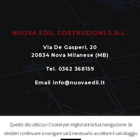
NUOVA EDIL COSTRUZIONI S.R.L.
Via De Gasperi, 20
20834 Nova Milanese (MB)
Tel. 0362 368159
Email info@nuovaedil.it
© 2019 Nuova Edil Costruzioni s.r.l. – P.Iva: 00793700964 –
Questo sito utilizza i Cookie per migliorare la tua navigazione. Se
Creato da
Foniagroup
desideri continuare a navigare sarà necessario accettare il salvataggio