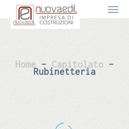
Home
–
Capitolato
–
Rubinetteria