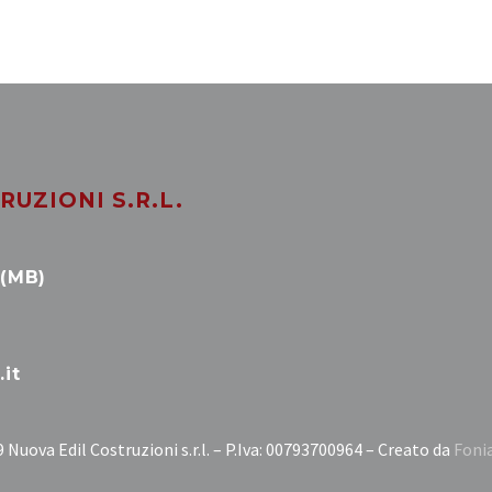
UZIONI S.R.L.
 (MB)
it
 Nuova Edil Costruzioni s.r.l. – P.Iva: 00793700964 – Creato da
Foni