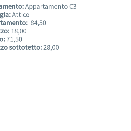
tamento:
Appartamento C3
ogia:
Attico
rtamento:
84,50
zzo:
18,00
to:
71,50
zzo sottotetto:
28,00