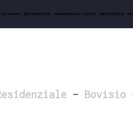
CHI SIAMO
RESIDENZIALE
COMMERCIALE / UFFICI
INDUSTRIALE
RI
Residenziale
–
Bovisio