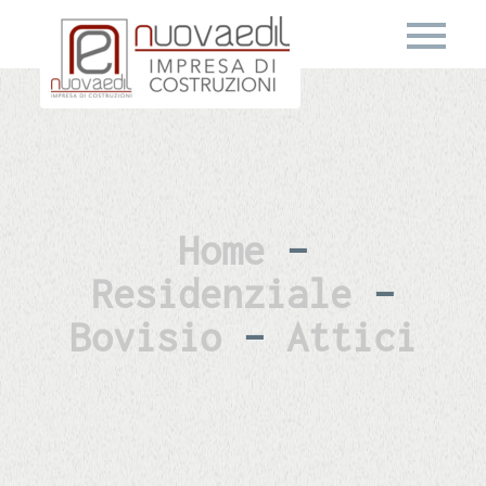
Home
–
Residenziale
–
Bovisio
–
Attici