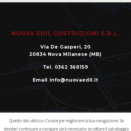
NUOVA EDIL COSTRUZIONI S.R.L.
Via De Gasperi, 20
20834 Nova Milanese (MB)
Tel. 0362 368159
Email info@nuovaedil.it
© 2019 Nuova Edil Costruzioni s.r.l. – P.Iva: 00793700964 –
Questo sito utilizza i Cookie per migliorare la tua navigazione. Se
Creato da
Foniagroup
desideri continuare a navigare sarà necessario accettare il salvataggio