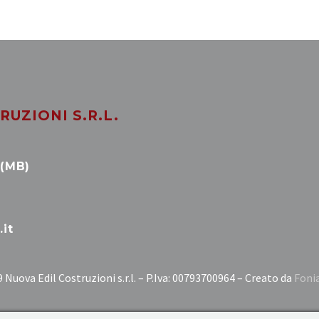
UZIONI S.R.L.
 (MB)
it
 Nuova Edil Costruzioni s.r.l. – P.Iva: 00793700964 – Creato da
Foni