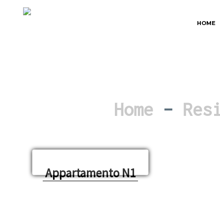
HOME
Home
–
Res
Appartamento N1