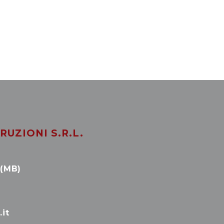
UZIONI S.R.L.
 (MB)
it